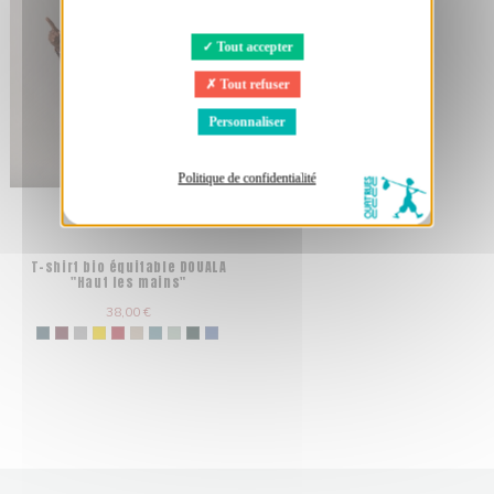
Tout accepter
Tout refuser
Personnaliser
Politique de confidentialité
T-shirt bio équitable DOUALA
"Haut les mains"
38,00 €