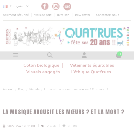
Panneau de gestion des cookies
Français
paiement sécurisé
frais de port
livraison
newsletter
Contactez-nous
0
Coton biologique
Vêtements équitables
Visuels engagés
L’éthique Quat'rues
Accueil
Blog
Visuels
La musique adoucit les mœurs ? Et la mort ?
LA MUSIQUE ADOUCIT LES MŒURS ? ET LA MORT ?
3
likes
2022 Mar 19, 11:08
Visuels