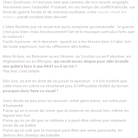
Chez Quat'rues, il n'est pas rare que certains de nos visuels engagés
résonnent avec l'actualité. Pourtant, en ces temps de conflit fratricide, sur
fond de guerre froide et de menace nucléaire, notre
visuel « Haut les
mains »
paraît soudain bien désuet.
L'idée illustrée par ce visuel est aussi simpliste qu'universelle : la guerre,
c'est pas bien, mais heureusement l'art et la musique sont plus forts que
la violence !
Facile à penser -et à dessiner- quand on a les fesses bien à l'abri, loin
de toute explosion, loin du sifflement des balles.
Mais là-bas, en Birmanie ou en Ukraine, au Soudan ou en Palestine, en
Afghanistan ou en Éthiopie,
qui serait assez dingue pour aller brandir
une guitare face à une AK47 ou à un Uzi ?
Pas moi, c'est certain.
Dès lors, on est en droit de se poser la question : s’il est évident que
cette mise en scène ne résisterait pas à l'effroyable réalité du terrain,
pourquoi donc faire ce visuel ?
Sans doute un peu pour se rassurer, entre gens biens, sur notre part
d’humanité.
Parce qu’on a envie de croire que la violence ne résout rien, même en
tapant très fort.
Parce qu’on se dit que ce militaire n’a peut-être même pas vraiment
envie de se battre.
Parce qu’on sait que la musique peut être une arme puissante, en
dehors des champs de bataille.