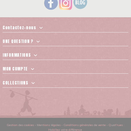
Contactez-nous
UNE QUESTION ?
INFORMATIONS
MON COMPTE
COLLECTIONS
Gestion des cookies
-
Mentions légales
-
Conditions générales de vente
-
Quat'rues :
Habillez votre différence