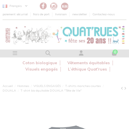
Panneau de gestion des cookies
Français
paiement sécurisé
frais de port
livraison
newsletter
Contactez-nous
0
Coton biologique
Vêtements équitables
Visuels engagés
L’éthique Quat'rues
Accueil
Hommes
VISUELS ENGAGÉS
T-shirts manches courtes
DOUALA
T-shirt bio équitable DOUALA "Tête de Vie"