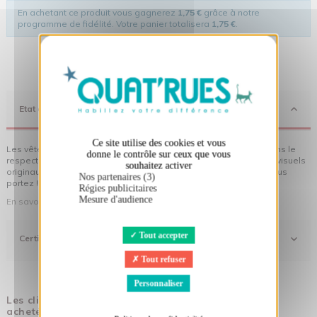
En achetant ce produit vous gagnerez
1,75 €
grâce à notre
programme de fidélité. Votre panier totalisera
1,75 €
.
X
Masquer le bandeau des cookies
Etat d'Esprit
Ce site utilise des cookies et vous
Les vêtements Quat'rues sont en coton biologique, fabriqués dans le
donne le contrôle sur ceux que vous
respect de l'homme et de son environnement... sans oublier des visuels
souhaitez activer
originaux qui donnent encore plus de sens aux vêtements que vous
Nos partenaires (3)
portez !
Régies publicitaires
Mesure d'audience
En savoir plus sur notre démarche
Tout accepter
Certifications
Tout refuser
Personnaliser
Les clients qui ont acheté ce produit ont également
acheté :