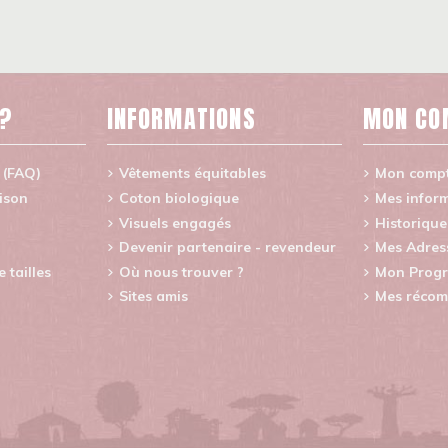
 ?
INFORMATIONS
MON CO
 (FAQ)
Vêtements équitables
Mon comp
aison
Coton biologique
Mes inform
Visuels engagés
Historiqu
Devenir partenaire - revendeur
Mes Adres
tailles
Où nous trouver ?
Mon Progr
Sites amis
Mes récom