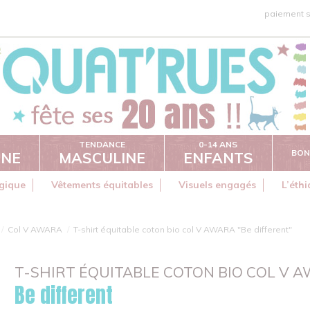
paiement s
TENDANCE
0-14 ANS
BON
INE
MASCULINE
ENFANTS
gique
Vêtements équitables
Visuels engagés
L’éth
Col V AWARA
T-shirt équitable coton bio col V AWARA "Be different"
T-SHIRT ÉQUITABLE COTON BIO COL V 
Be different