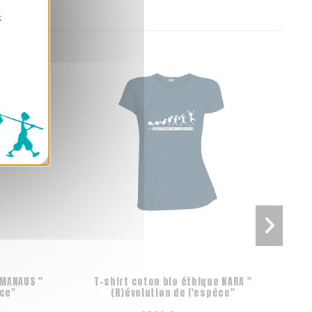
z
 MANAUS "
T-shirt coton bio éthique NARA "
T-s
èce"
(R)évolution de l'espèce"