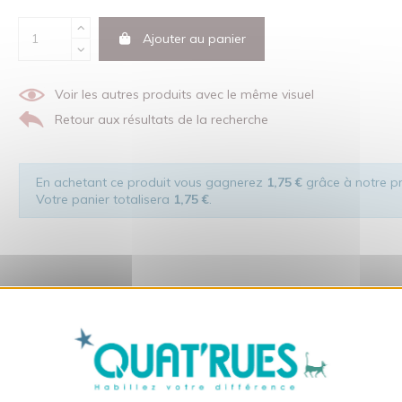
Ajouter au panier
Voir les autres produits avec le même visuel
Retour aux résultats de la recherche
En achetant ce produit vous gagnerez
1,75 €
grâce à notre pr
Votre panier totalisera
1,75 €
.
X
Masquer le bandeau des co
dans le respect de l'homme et de son environnement... sans oublier 