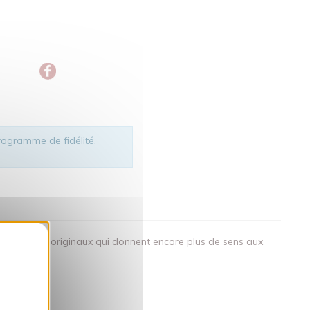
ogramme de fidélité.
okies
des visuels originaux qui donnent encore plus de sens aux