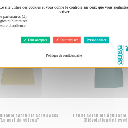
ement acheté :
Ce site utilise des cookies et vous donne le contrôle sur ceux que vous souhaite
activer
s partenaires (3)
gies publicitaires
sure d'audience
Tout accepter
Tout refuser
Personnaliser
Politique de confidentialité
uitable coton bio col V AWARA
T shirt coton bio équitable
"La part du gâteau"
(R)évolution de l'esp