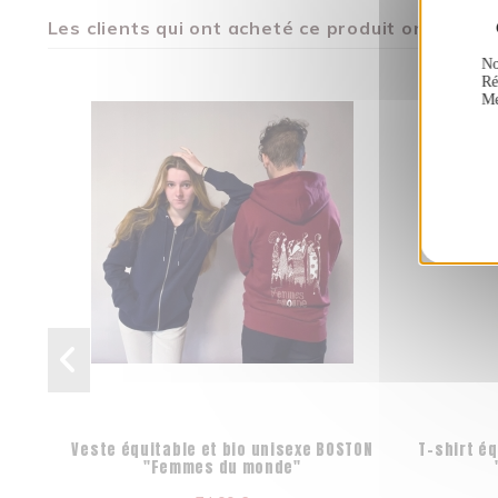
Les clients qui ont acheté ce produit ont égal
No
Ré
Me
Veste équitable et bio unisexe BOSTON
T-shirt éq
"Femmes du monde"