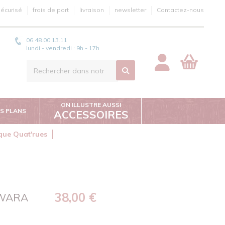
écurisé
frais de port
livraison
newsletter
Contactez-nous
06.48.00.13.11
lundi - vendredi : 9h - 17h
ON ILLUSTRE AUSSI
S PLANS
ACCESSOIRES
ique Quat'rues
38,00 €
AWARA