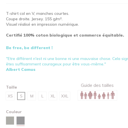
T-shirt col en V, manches courtes.
Coupe droite. Jersey. 155 g/m².
Visuel réalisé en impression numérique.
Certifié 100% coton biologique et commerce équitable.
Be free, be different !
"Etre différent n'est ni une bonne ni une mauvaise chose. Cela si
êtes suffisamment courageux pour être vous-même."
Albert Camus
Guide des tailles
Taille
XS
S
M
L
XL
XXL
Couleur
Noir
Kaki