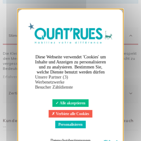
X
Cookies-Banner ausblenden
Stimmung
Die Kleidung von Quat'rues besteht aus Bio-Baumwolle, die mit Respekt
Diese Webseite verwendet 'Cookies' um
den Menschen und ihrer Umwelt gegenüber hergestellt wurde... nicht zu
Inhalte und Anzeigen zu personalisieren
vergessen die originellen Motive, die Ihrer Kleidung noch mehr
und zu analysieren. Bestimmen Sie,
Bedeutung verleihen!
welche Dienste benutzt werden dürfen
Erfahren Sie mehr über unsere Philosophie
Unsere Partner (3)
Werbenetzwerke
Besucher Zähldienste
Zertifizierung
Alle akzeptieren
Verbiete alle Cookies
Kunden, die diesen Artikel gekauft haben, kauften auch
Personalisieren
...
Datenschutzbestimmungen