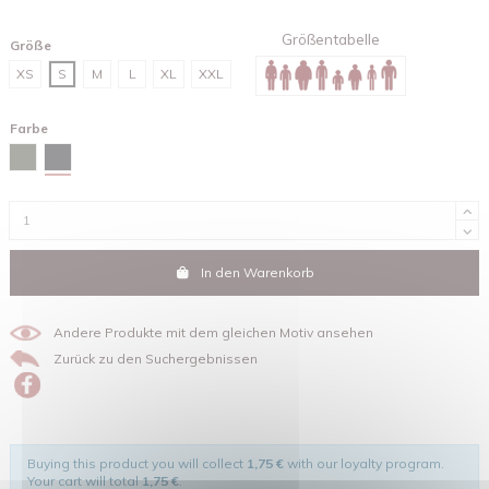
Größentabelle
Größe
XS
S
M
L
XL
XXL
Farbe
Schwarz
Khaki
In den Warenkorb
Andere Produkte mit dem gleichen Motiv ansehen
Zurück zu den Suchergebnissen
Buying this product you will collect
1,75 €
with our loyalty program.
Your cart will total
1,75 €
.