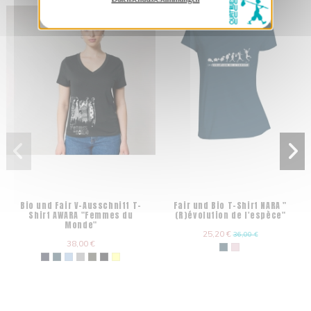
Bio und Fair V-Ausschnitt T-
Fair und Bio T-Shirt NARA "
Shirt AWARA "Femmes du
(R)évolution de l'espèce"
Monde"
25,20 €
36,00 €
38,00 €