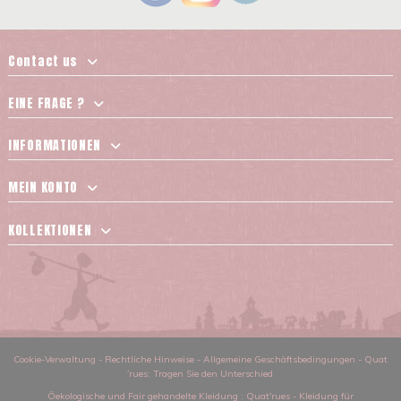
Contact us
EINE FRAGE ?
INFORMATIONEN
MEIN KONTO
KOLLEKTIONEN
Cookie-Verwaltung
-
Rechtliche Hinweise
-
Allgemeine Geschäftsbedingungen
-
Quat
´rues: Tragen Sie den Unterschied
Öekologische und Fair gehandelte Kleidung
: Quat'rues -
Kleidung für