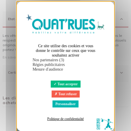
X
Masquer le bandeau des cookies
Etat d'Esprit
Les vêtements Quat'rues sont en coton biologique, fabriqués dans le
respect de l'homme et de son environnement... sans oublier des visuels
originaux qui donnent encore plus de sens aux vêtements que vous
Ce site utilise des cookies et vous
portez !
donne le contrôle sur ceux que vous
souhaitez activer
En savoir plus sur notre démarche
Nos partenaires (3)
Régies publicitaires
Mesure d'audience
Certifications
Tout accepter
Tout refuser
Les clients qui ont acheté ce produit ont également
acheté :
Personnaliser
Politique de confidentialité