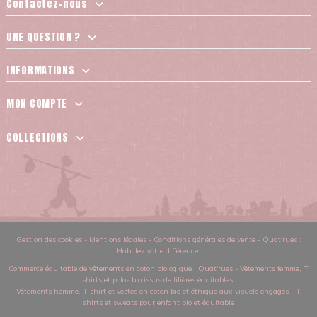
Contactez-nous
UNE QUESTION ?
INFORMATIONS
MON COMPTE
COLLECTIONS
Gestion des cookies
-
Mentions légales
-
Conditions générales de vente
-
Quat'rues :
Habillez votre différence
Commerce équitable de vêtements en coton biologique
: Quat'rues -
Vêtements femme
,
T
shirts et polos bio issus de filières équitables
Vêtements homme
,
T shirt et vestes en coton bio et éthique aux visuels engagés
-
T
shirts et sweats pour enfant bio et équitable