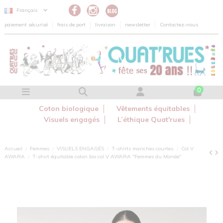
Panneau de gestion des cookies
Français
paiement sécurisé
frais de port
livraison
newsletter
Contactez-nous
0
Coton biologique
Vêtements équitables
Visuels engagés
L’éthique Quat'rues
Accueil
Femmes
VISUELS ENGAGÉS
T-shirts manches courtes
Col V
AWARA
T-shirt équitable coton bio col V AWARA "Femmes du Monde"