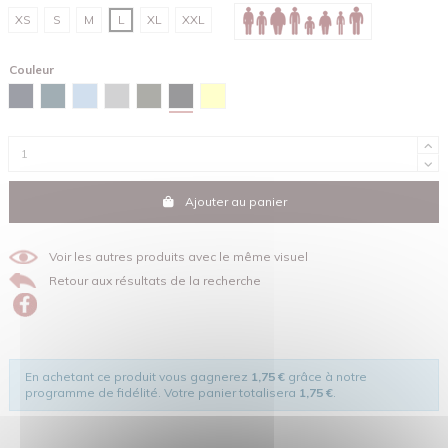
XS
S
M
L
XL
XXL
Couleur
Noir
Bleu marine
Bleu céleste
Bleu ciel
Gris chiné
Kaki
Jaune de Naples
Ajouter au panier
Voir les autres produits avec le même visuel
Retour aux résultats de la recherche
En achetant ce produit vous gagnerez
1,75 €
grâce à notre
programme de fidélité. Votre panier totalisera
1,75 €
.