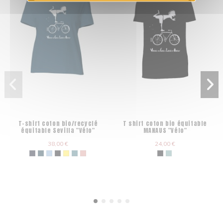
T-shirt coton bio/recyclé
T shirt coton bio équitable
équitable Sevilla "Vélo"
MANAUS "Vélo"
38,00 €
24,00 €