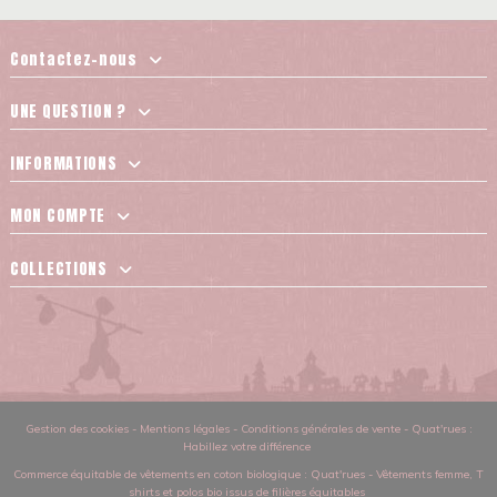
Contactez-nous
UNE QUESTION ?
INFORMATIONS
MON COMPTE
COLLECTIONS
Gestion des cookies
-
Mentions légales
-
Conditions générales de vente
-
Quat'rues :
Habillez votre différence
Commerce équitable de vêtements en coton biologique
: Quat'rues -
Vêtements femme
,
T
shirts et polos bio issus de filières équitables