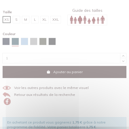
Guide des tailles
Taille
XS
S
M
L
XL
XXL
Couleur
Bleu céleste
Bleu marine
Bleu ciel
Gris chiné
Kaki
Noir
Ajouter au panier
Voir les autres produits avec le même visuel
Retour aux résultats de la recherche
En achetant ce produit vous gagnerez
1,75 €
grâce à notre
programme de fidélité. Votre panier totalisera
1,75 €
.