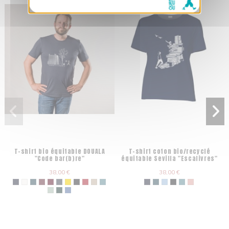
T-shirt bio équitable DOUALA
T-shirt coton bio/recyclé
"Code bar(b)re"
équitable Sevilla "Escalivres"
38,00 €
38,00 €