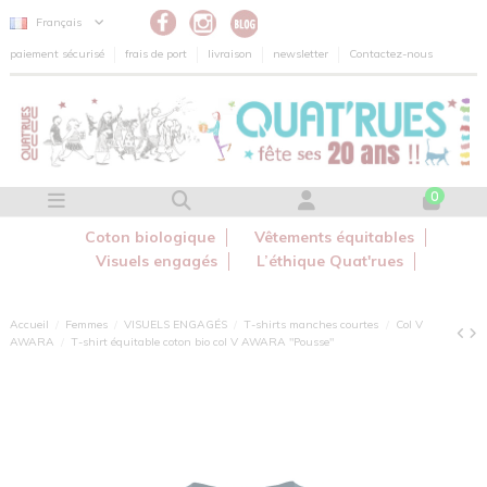
Panneau de gestion des cookies
Français
paiement sécurisé
frais de port
livraison
newsletter
Contactez-nous
0
Coton biologique
Vêtements équitables
Visuels engagés
L’éthique Quat'rues
Accueil
Femmes
VISUELS ENGAGÉS
T-shirts manches courtes
Col V
AWARA
T-shirt équitable coton bio col V AWARA "Pousse"