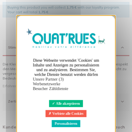
Buying this product you will collect
1,75 €
with our loyalty program.
Your cart will total
1,75 €
.
X
Cookies-Banner ausblenden
Stimmung
Diese Webseite verwendet 'Cookies' um
Die Kleidung von Quat'rues besteht aus Bio-Baumwolle, die mit Respekt
Inhalte und Anzeigen zu personalisieren
den Menschen und ihrer Umwelt gegenüber hergestellt wurde... nicht zu
und zu analysieren. Bestimmen Sie,
vergessen die originellen Motive, die Ihrer Kleidung noch mehr
welche Dienste benutzt werden dürfen
Bedeutung verleihen!
Unsere Partner (3)
Werbenetzwerke
Erfahren Sie mehr über unsere Philosophie
Besucher Zähldienste
Zertifizierung
Alle akzeptieren
Verbiete alle Cookies
Personalisieren
Kunden, die diesen Artikel gekauft haben, kauften auch
...