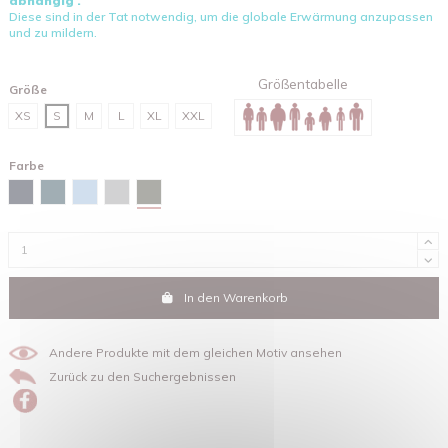
abhängig .
Diese sind in der Tat notwendig, um die globale Erwärmung anzupassen
und zu mildern.
Größentabelle
Größe
XS
S
M
L
XL
XXL
Farbe
Khaki
Marineblau
Stargazer
Himmelblau
Grau meliert
In den Warenkorb
Andere Produkte mit dem gleichen Motiv ansehen
Zurück zu den Suchergebnissen