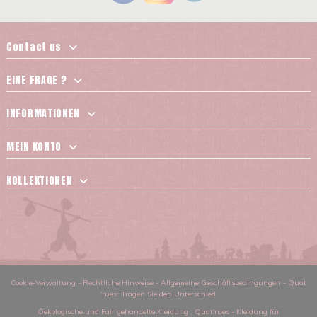
Contact us
EINE FRAGE ?
INFORMATIONEN
MEIN KONTO
KOLLEKTIONEN
Cookie-Verwaltung
-
Rechtliche Hinweise
-
Allgemeine Geschäftsbedingungen
-
Quat
´rues: Tragen Sie den Unterschied
Öekologische und Fair gehandelte Kleidung
: Quat'rues -
Kleidung für