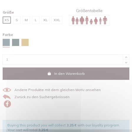
Größentabelle
Größe
XS
S
M
L
XL
XXL
Farbe
Stargazer
Glazed green
Ocker
In den Warenkorb
Andere Produkte mit dem gleichen Motiv ansehen
Zurück zu den Suchergebnissen
Buying this product you will collect
3,25 €
with our loyalty program.
Your cart will total
3,25 €
.