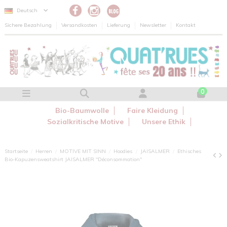
Cookie-Einstellungen
Deutsch
Sichere Bezahlung
Versandkosten
Lieferung
Newsletter
Kontakt
0
Bio-Baumwolle
Faire Kleidung
Sozialkritische Motive
Unsere Ethik
Startseite
Herren
MOTIVE MIT SINN
Hoodies
JAISALMER
Ethisches
Bio-Kapuzensweatshirt JAISALMER "Déconsommation"