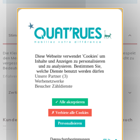
X
Cookies-Banner ausblenden
Stimmung
Die Kleidung von Quat'rues besteht aus Bio-Baumwolle, die mit Respekt
Diese Webseite verwendet 'Cookies' um
den Menschen und ihrer Umwelt gegenüber hergestellt wurde... nicht zu
Inhalte und Anzeigen zu personalisieren
vergessen die originellen Motive, die Ihrer Kleidung noch mehr
und zu analysieren. Bestimmen Sie,
Bedeutung verleihen!
welche Dienste benutzt werden dürfen
Erfahren Sie mehr über unsere Philosophie
Unsere Partner (3)
Werbenetzwerke
Besucher Zähldienste
Zertifizierung
Alle akzeptieren
Verbiete alle Cookies
Kunden, die diesen Artikel gekauft haben, kauften auch
Personalisieren
...
Datenschutzbestimmungen