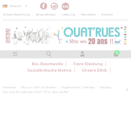
Cookie-Einstellungen
Deutsch
Sichere Bezahlung
Versandkosten
Lieferung
Newsletter
Kontakt
0
Bio-Baumwolle
Faire Kleidung
Sozialkritische Motive
Unsere Ethik
Startseite
Was wir noch illustrieren
Tragetaschen / Tote bag
Tote bag
Fair und Bio tote bag SAGY "D'un seul souffle"