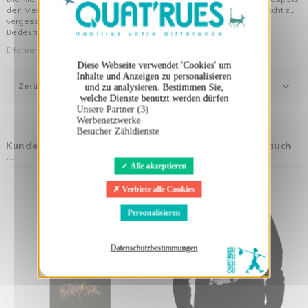
den Menschen und ihrer Umwelt gegenüber hergestellt wurde... nicht zu
vergessen die originellen Motive, die Ihrer Kleidung noch mehr
Bedeutung verleihen!
Erfahren Sie mehr über unsere Philosophie
Diese Webseite verwendet 'Cookies' um
Inhalte und Anzeigen zu personalisieren
Zertifizierung
und zu analysieren. Bestimmen Sie,
welche Dienste benutzt werden dürfen
Unsere Partner (3)
Werbenetzwerke
Besucher Zähldienste
Kunden, die diesen Artikel gekauft haben, kauften auch
...
Alle akzeptieren
Verbiete alle Cookies
Personalisieren
Datenschutzbestimmungen