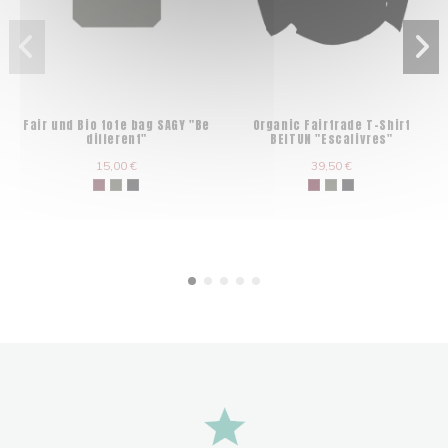
Fair und Bio tote bag SAGY "Be
Organic Fairtrade T-Shirt
different"
BEITUN "Escalivres"
15,00 €
39,50 €