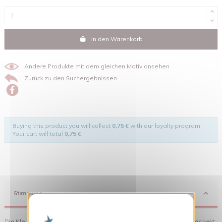
In den Warenkorb
Andere Produkte mit dem gleichen Motiv ansehen
Zurück zu den Suchergebnissen
Buying this product you will collect
0,75 €
with our loyalty program.
Your cart will total
0,75 €
.
Stimmung
X
Cookies-Banner ausblenden
Die Kleidung von Quat'rues besteht aus Bio-Baumwolle, die mit Respekt