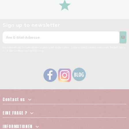
Sign up to newsletter
Sie können Ihr Einverständnis jederzeit widerrufen. Unsere Kontaktinformationen finden Sie u.
a. in der Datenschutzerklärung.
Contact us
EINE FRAGE ?
INFORMATIONEN