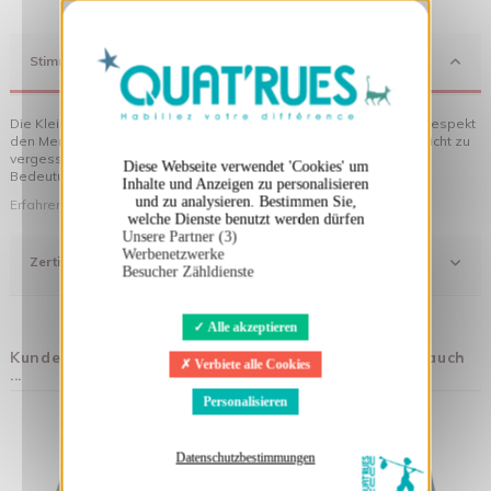
X
Cookies-Banner ausblenden
Stimmung
Die Kleidung von Quat'rues besteht aus Bio-Baumwolle, die mit Respekt
den Menschen und ihrer Umwelt gegenüber hergestellt wurde... nicht zu
vergessen die originellen Motive, die Ihrer Kleidung noch mehr
Diese Webseite verwendet 'Cookies' um
Bedeutung verleihen!
Inhalte und Anzeigen zu personalisieren
und zu analysieren. Bestimmen Sie,
Erfahren Sie mehr über unsere Philosophie
welche Dienste benutzt werden dürfen
Unsere Partner (3)
Werbenetzwerke
Zertifizierung
Besucher Zähldienste
Alle akzeptieren
Kunden, die diesen Artikel gekauft haben, kauften auch
Verbiete alle Cookies
...
Personalisieren
Datenschutzbestimmungen