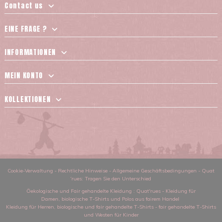
Contact us
EINE FRAGE ?
INFORMATIONEN
MEIN KONTO
KOLLEKTIONEN
Cookie-Verwaltung
-
Rechtliche Hinweise
-
Allgemeine Geschäftsbedingungen
-
Quat
´rues: Tragen Sie den Unterschied
Öekologische und Fair gehandelte Kleidung
: Quat'rues -
Kleidung für
Damen
,
biologische T-Shirts und Polos aus fairem Handel
Kleidung für Herren
,
biologische und fair gehandelte T-Shirts
-
fair gehandelte T-Shirts
und Westen für Kinder