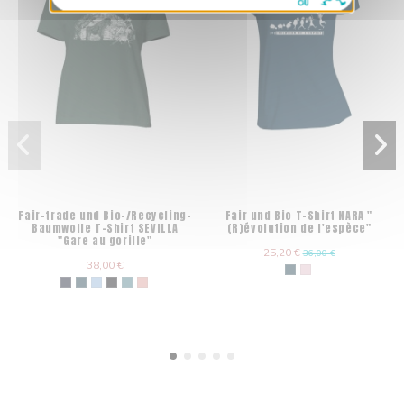
Fair-trade und Bio-/Recycling-
Fair und Bio T-Shirt NARA "
Baumwolle T-Shirt SEVILLA
(R)évolution de l'espèce"
"Gare au gorille"
25,20 €
36,00 €
38,00 €