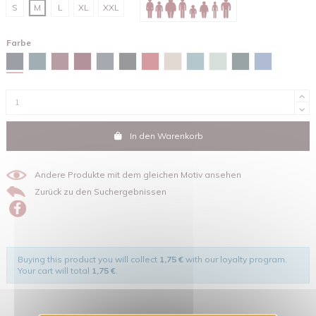
S
M
L
XL
XXL
Farbe
Marineblau
Stargazer
Burgunderfarben
Red brown
Tintengrau
Schwarz
Rot
Sandfarben
Green bay
Wassergrün
Glazed green
Maya-blau
In den Warenkorb
Andere Produkte mit dem gleichen Motiv ansehen
Zurück zu den Suchergebnissen
Buying this product you will collect
1,75 €
with our loyalty program.
Your cart will total
1,75 €
.