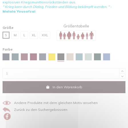
explosiven Kriegsmunitionsrückständen aus.
" Krieg kann durch Dialog, Frieden und Bildung bekämpft werden. "
-
Malala Yousafzai
Größentabelle
Größe
S
M
L
XL
XXL
Farbe
Schwarz
Marineblau
Stargazer
Burgunderfarben
Red brown
Tintengrau
Gelb
Sandfarben
Green bay
Wassergrün
Glazed green
Maya-blau
In den Warenkorb
Andere Produkte mit dem gleichen Motiv ansehen
Zurück zu den Suchergebnissen