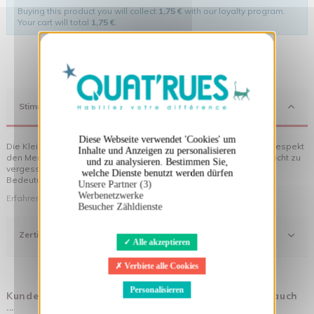
Buying this product you will collect
1,75 €
with our loyalty program.
Your cart will total
1,75 €
.
X
Cookies-Banner ausblenden
Stimmung
Diese Webseite verwendet 'Cookies' um
Die Kleidung von Quat'rues besteht aus Bio-Baumwolle, die mit Respekt
Inhalte und Anzeigen zu personalisieren
den Menschen und ihrer Umwelt gegenüber hergestellt wurde... nicht zu
und zu analysieren. Bestimmen Sie,
vergessen die originellen Motive, die Ihrer Kleidung noch mehr
welche Dienste benutzt werden dürfen
Bedeutung verleihen!
Unsere Partner (3)
Werbenetzwerke
Erfahren Sie mehr über unsere Philosophie
Besucher Zähldienste
Zertifizierung
Alle akzeptieren
Verbiete alle Cookies
Personalisieren
Kunden, die diesen Artikel gekauft haben, kauften auch
...