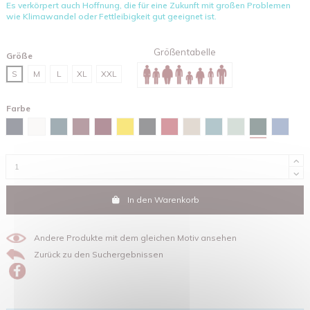
Es verkörpert auch Hoffnung, die für eine Zukunft mit großen Problemen
wie Klimawandel oder Fettleibigkeit gut geeignet ist.
Größentabelle
Größe
S
M
L
XL
XXL
Farbe
Glazed gree
Marineblau
Weiß
Stargazer
Burgunderfarben
Red brown
Gelb
Schwarz
Rot
Sandfarben
Green bay
Wassergrün
Maya-b
In den Warenkorb
Andere Produkte mit dem gleichen Motiv ansehen
Zurück zu den Suchergebnissen