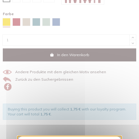
Farbe
Gelb
Rot
Sandfarben
Green bay
Wassergrün
Maya-blau
In den Warenkorb
Andere Produkte mit dem gleichen Motiv ansehen
Zurück zu den Suchergebnissen
Buying this product you will collect
1,75 €
with our loyalty program.
Your cart will total
1,75 €
.