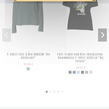
T-Shirt Fair & Bio ABASAN "Be
Fair-trade und Bio-/Recycling-
different"
Baumwolle T-Shirt SEVILLA "No
future"
39,50 €
38,00 €