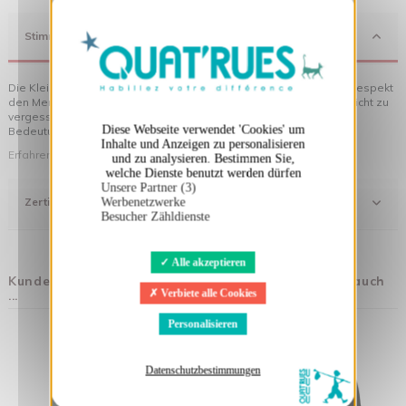
X
Cookies-Banner ausblenden
Stimmung
Die Kleidung von Quat'rues besteht aus Bio-Baumwolle, die mit Respekt
den Menschen und ihrer Umwelt gegenüber hergestellt wurde... nicht zu
vergessen die originellen Motive, die Ihrer Kleidung noch mehr
Diese Webseite verwendet 'Cookies' um
Bedeutung verleihen!
Inhalte und Anzeigen zu personalisieren
Erfahren Sie mehr über unsere Philosophie
und zu analysieren. Bestimmen Sie,
welche Dienste benutzt werden dürfen
Unsere Partner (3)
Zertifizierung
Werbenetzwerke
Besucher Zähldienste
Alle akzeptieren
Kunden, die diesen Artikel gekauft haben, kauften auch
...
Verbiete alle Cookies
Personalisieren
Datenschutzbestimmungen