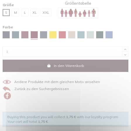
Größentabelle
Größe
S
M
L
XL
XXL
Farbe
Red brown
Marineblau
Stargazer
Burgunderfarben
Tintengrau
Gelb
Rot
Sandfarben
Green bay
Wassergrün
Glazed green
Maya-blau
In den Warenkorb
Andere Produkte mit dem gleichen Motiv ansehen
Zurück zu den Suchergebnissen
Buying this product you will collect
1,75 €
with our loyalty program.
Your cart will total
1,75 €
.