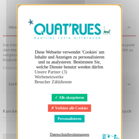
X
Cookies-Banner ausblenden
Stimmung
Die Kleidung von Quat'rues besteht aus Bio-Baumwolle, die mit Respekt
den Menschen und ihrer Umwelt gegenüber hergestellt wurde... nicht zu
Diese Webseite verwendet 'Cookies' um
vergessen die originellen Motive, die Ihrer Kleidung noch mehr
Inhalte und Anzeigen zu personalisieren
Bedeutung verleihen!
und zu analysieren. Bestimmen Sie,
welche Dienste benutzt werden dürfen
Erfahren Sie mehr über unsere Philosophie
Unsere Partner (3)
Werbenetzwerke
Besucher Zähldienste
Zertifizierung
Alle akzeptieren
Verbiete alle Cookies
Kunden, die diesen Artikel gekauft haben, kauften auch
...
Personalisieren
Datenschutzbestimmungen