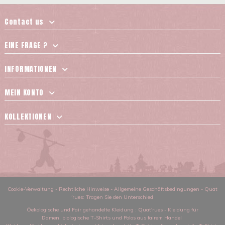
Contact us
EINE FRAGE ?
INFORMATIONEN
MEIN KONTO
KOLLEKTIONEN
Cookie-Verwaltung
-
Rechtliche Hinweise
-
Allgemeine Geschäftsbedingungen
-
Quat
´rues: Tragen Sie den Unterschied
Öekologische und Fair gehandelte Kleidung
: Quat'rues -
Kleidung für
Damen
,
biologische T-Shirts und Polos aus fairem Handel