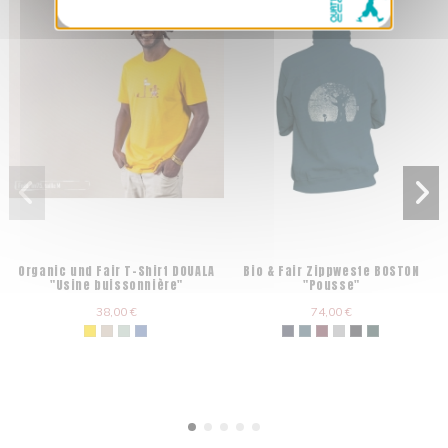
Organic und Fair T-Shirt DOUALA
Bio & Fair Zippweste BOSTON
"Usine buissonnière"
"Pousse"
38,00 €
74,00 €