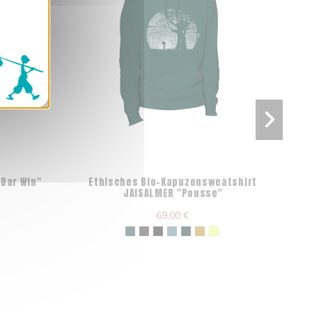
"Dar Win"
Ethisches Bio-Kapuzensweatshirt
Bio
JAISALMER "Pousse"
69,00 €