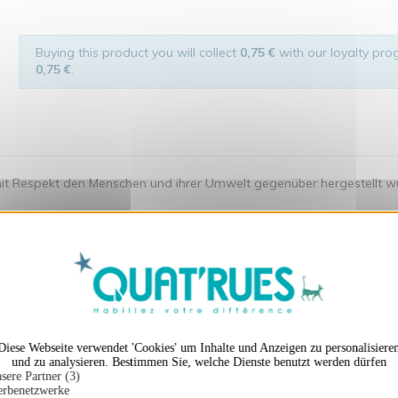
Buying this product you will collect
0,75 €
with our loyalty prog
0,75 €
.
t Respekt den Menschen und ihrer Umwelt gegenüber hergestellt wurde.
X
Cookies-Banner ausble
en auch ...
Diese Webseite verwendet 'Cookies' um Inhalte und Anzeigen zu personalisiere
und zu analysieren. Bestimmen Sie, welche Dienste benutzt werden dürfen
sere Partner (3)
rbenetzwerke