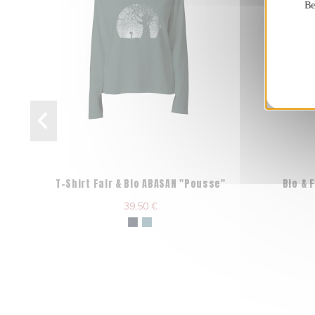
Be
T-Shirt Fair & Bio ABASAN "Pousse"
Bio & 
39,50 €