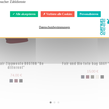
sucher Zähldienste
Alle akzeptieren
Verbiete alle Cookies
Personalisieren
Datenschutzbestimmungen
Fair Zippweste BOSTON "Be
Fair und Bio tote bag SAGY 
different"
15,00 €
74,00 €