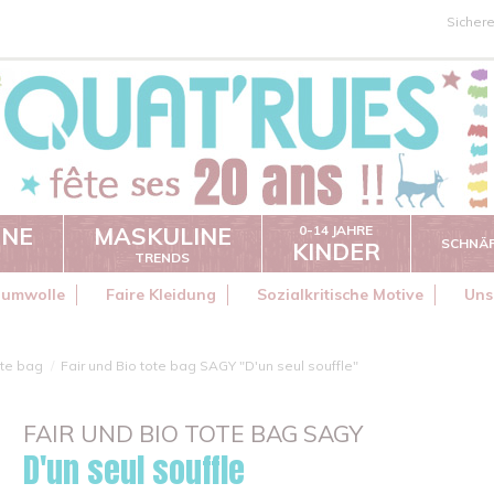
Sicher
INE
MASKULINE
0-14 JAHRE
SCHNÄ
KINDER
TRENDS
aumwolle
Faire Kleidung
Sozialkritische Motive
Uns
te bag
Fair und Bio tote bag SAGY "D'un seul souffle"
FAIR UND BIO TOTE BAG SAGY
D'un seul souffle