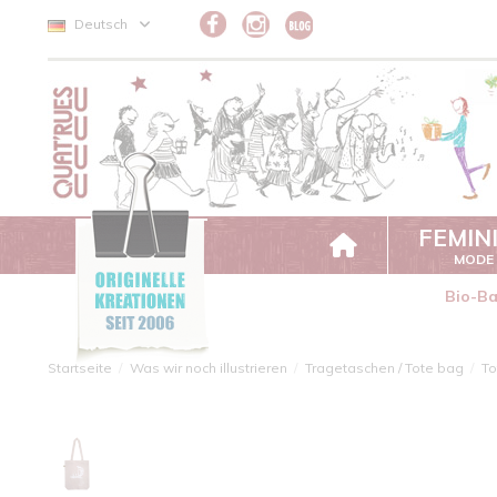
Cookie-Einstellungen
Deutsch
FEMIN
MODE
Bio-B
Startseite
Was wir noch illustrieren
Tragetaschen / Tote bag
To