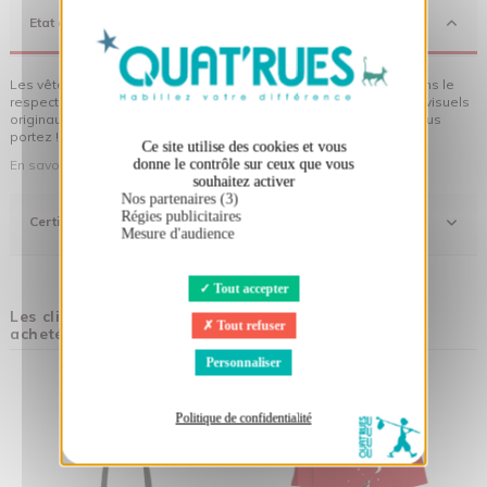
X
Masquer le bandeau des cookies
Etat d'Esprit
Les vêtements Quat'rues sont en coton biologique, fabriqués dans le
respect de l'homme et de son environnement... sans oublier des visuels
originaux qui donnent encore plus de sens aux vêtements que vous
portez !
Ce site utilise des cookies et vous
En savoir plus sur notre démarche
donne le contrôle sur ceux que vous
souhaitez activer
Nos partenaires (3)
Régies publicitaires
Certifications
Mesure d'audience
Tout accepter
Les clients qui ont acheté ce produit ont également
Tout refuser
acheté :
Personnaliser
Politique de confidentialité