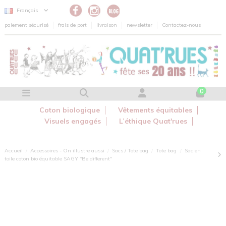
Panneau de gestion des cookies
Français
paiement sécurisé
frais de port
livraison
newsletter
Contactez-nous
0
Coton biologique
Vêtements équitables
Visuels engagés
L’éthique Quat'rues
Accueil
Accessoires - On illustre aussi
Sacs / Tote bag
Tote bag
Sac en
toile coton bio équitable SAGY "Be different"