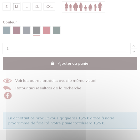
S
M
L
XL
XXL
Couleur
Noir
Bleu céleste
Brun rouge
Gris encre
Rouge
Vert émail
Ajouter au panier
Voir les autres produits avec le même visuel
Retour aux résultats de la recherche
En achetant ce produit vous gagnerez
1,75 €
grâce à notre
programme de fidélité. Votre panier totalisera
1,75 €
.