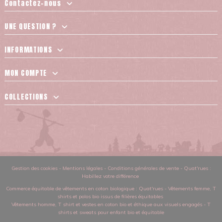
Contactez-nous
UNE QUESTION ?
INFORMATIONS
MON COMPTE
COLLECTIONS
Gestion des cookies
-
Mentions légales
-
Conditions générales de vente
-
Quat'rues :
Habillez votre différence
Commerce équitable de vêtements en coton biologique
: Quat'rues -
Vêtements femme
,
T
shirts et polos bio issus de filières équitables
Vêtements homme
,
T shirt et vestes en coton bio et éthique aux visuels engagés
-
T
shirts et sweats pour enfant bio et équitable