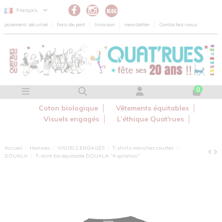
Panneau de gestion des cookies
Français
paiement sécurisé
frais de port
livraison
newsletter
Contactez-nous
0
Coton biologique
Vêtements équitables
Visuels engagés
L’éthique Quat'rues
Accueil
Hommes
VISUELS ENGAGÉS
T-shirts manches courtes
DOUALA
T-shirt bio équitable DOUALA "Aspiration"