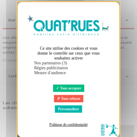
X
Masquer le bandeau des cookies
Etat d'Esprit
Les vêtements Quat'rues sont en coton biologique, fabriqués dans le
respect de l'homme et de son environnement... sans oublier des visuels
originaux qui donnent encore plus de sens aux vêtements que vous
Ce site utilise des cookies et vous
portez !
donne le contrôle sur ceux que vous
souhaitez activer
En savoir plus sur notre démarche
Nos partenaires (3)
Régies publicitaires
Mesure d'audience
Certifications
Tout accepter
Tout refuser
Les clients qui ont acheté ce produit ont également
acheté :
Personnaliser
Politique de confidentialité