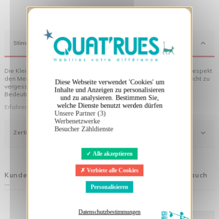
X
Cookies-Banner ausblenden
Stimmung
Die Kleidung von Quat'rues besteht aus Bio-Baumwolle, die mit Respekt
den Menschen und ihrer Umwelt gegenüber hergestellt wurde... nicht zu
Diese Webseite verwendet 'Cookies' um
vergessen die originellen Motive, die Ihrer Kleidung noch mehr
Inhalte und Anzeigen zu personalisieren
Bedeutung verleihen!
und zu analysieren. Bestimmen Sie,
welche Dienste benutzt werden dürfen
Erfahren Sie mehr über unsere Philosophie
Unsere Partner (3)
Werbenetzwerke
Besucher Zähldienste
Zertifizierung
Alle akzeptieren
Verbiete alle Cookies
Kunden, die diesen Artikel gekauft haben, kauften auch
...
Personalisieren
Datenschutzbestimmungen