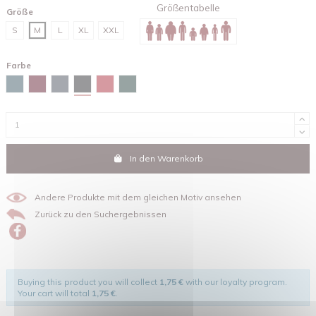
Größentabelle
Größe
S
M
L
XL
XXL
Farbe
Schwarz
Stargazer
Red brown
Tintengrau
Rot
Glazed green
In den Warenkorb
Andere Produkte mit dem gleichen Motiv ansehen
Zurück zu den Suchergebnissen
Buying this product you will collect
1,75 €
with our loyalty program.
Your cart will total
1,75 €
.