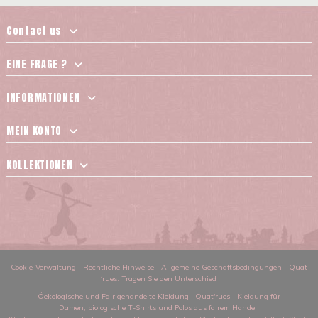
Contact us
EINE FRAGE ?
INFORMATIONEN
MEIN KONTO
KOLLEKTIONEN
Cookie-Verwaltung
-
Rechtliche Hinweise
-
Allgemeine Geschäftsbedingungen
-
Quat
´rues: Tragen Sie den Unterschied
Öekologische und Fair gehandelte Kleidung
: Quat'rues -
Kleidung für
Damen
,
biologische T-Shirts und Polos aus fairem Handel