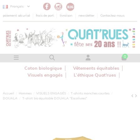
Panneau de gestion des cookies
Français
paiement sécurisé
frais de port
livraison
newsletter
Contactez-nous
0
Coton biologique
Vêtements équitables
Visuels engagés
L’éthique Quat'rues
Accueil
Hommes
VISUELS ENGAGÉS
T-shirts manches courtes
DOUALA
T-shirt bio équitable DOUALA "Escalivres"