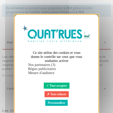
En achetant ce produit vous gagnerez
1,75 €
grâce à notre
programme de fidélité. Votre panier totalisera
1,75 €
.
X
Masquer le bandeau des cookies
Etat d'Esprit
Ce site utilise des cookies et vous
Les vêtements Quat'rues sont en coton biologique, fabriqués dans le
donne le contrôle sur ceux que vous
respect de l'homme et de son environnement... sans oublier des visuels
souhaitez activer
originaux qui donnent encore plus de sens aux vêtements que vous
Nos partenaires (3)
portez !
Régies publicitaires
Mesure d'audience
En savoir plus sur notre démarche
Tout accepter
Certifications
Tout refuser
Personnaliser
Les clients qui ont acheté ce produit ont également