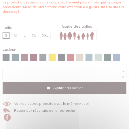
Le produit a désormais une coupe légèrement plus ample que la coupe
précédente. Merci de prêter toute votre attention
au guide des tailles
ci-
dessous !
Guide des tailles
Taille
S
M
L
XL
XXL
Couleur
Jaune
Bleu marine
Bleu céleste
Burgundy
Brun rouge
Gris encre
Noir
Rouge
Sable
Vert lagune
Vert d'eau
Vert émail
Bleu m
Ajouter au panier
Voir les autres produits avec le même visuel
Retour aux résultats de la recherche