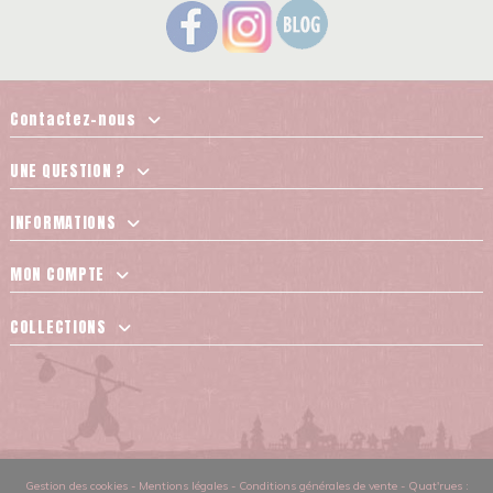
Contactez-nous
UNE QUESTION ?
INFORMATIONS
MON COMPTE
COLLECTIONS
Gestion des cookies
-
Mentions légales
-
Conditions générales de vente
-
Quat'rues :