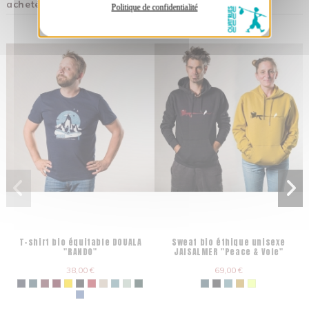
acheté :
Politique de confidentialité
T-shirt bio équitable DOUALA
Sweat bio éthique unisexe
"RANDO"
JAISALMER "Peace & Vole"
38,00 €
69,00 €