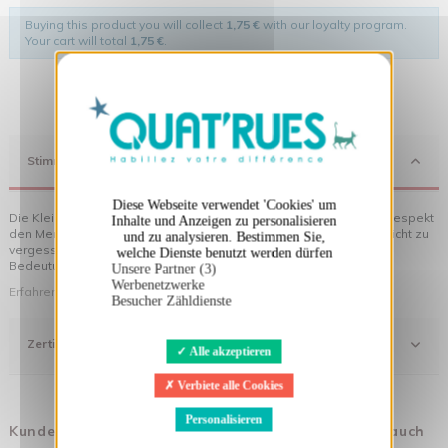
Buying this product you will collect
1,75 €
with our loyalty program.
Your cart will total
1,75 €
.
X
Cookies-Banner ausblenden
Stimmung
Diese Webseite verwendet 'Cookies' um
Die Kleidung von Quat'rues besteht aus Bio-Baumwolle, die mit Respekt
Inhalte und Anzeigen zu personalisieren
den Menschen und ihrer Umwelt gegenüber hergestellt wurde... nicht zu
und zu analysieren. Bestimmen Sie,
vergessen die originellen Motive, die Ihrer Kleidung noch mehr
welche Dienste benutzt werden dürfen
Bedeutung verleihen!
Unsere Partner (3)
Werbenetzwerke
Erfahren Sie mehr über unsere Philosophie
Besucher Zähldienste
Zertifizierung
Alle akzeptieren
Verbiete alle Cookies
Personalisieren
Kunden, die diesen Artikel gekauft haben, kauften auch
...