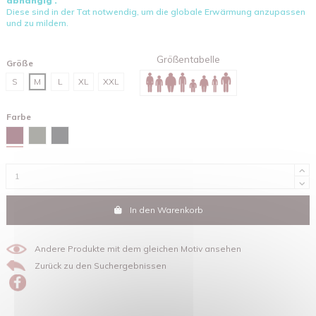
abhängig .
Diese sind in der Tat notwendig, um die globale Erwärmung anzupassen
und zu mildern.
Größentabelle
Größe
S
M
L
XL
XXL
Farbe
Red brown
Khaki
Schwarz
In den Warenkorb
Andere Produkte mit dem gleichen Motiv ansehen
Zurück zu den Suchergebnissen