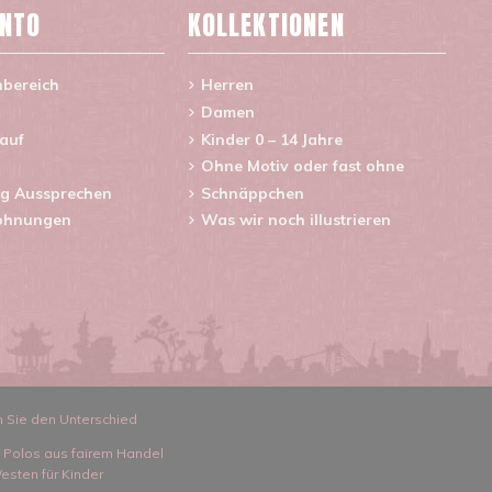
ONTO
KOLLEKTIONEN
nbereich
Herren
Damen
lauf
Kinder 0 – 14 Jahre
Ohne Motiv oder fast ohne
g Aussprechen
Schnäppchen
ohnungen
Was wir noch illustrieren
n Sie den Unterschied
d Polos aus fairem Handel
esten für Kinder