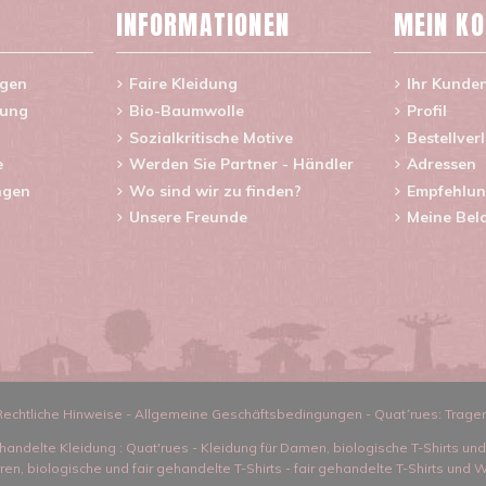
INFORMATIONEN
MEIN K
agen
Faire Kleidung
Ihr Kunde
rung
Bio-Baumwolle
Profil
Sozialkritische Motive
Bestellver
e
Werden Sie Partner - Händler
Adressen
ngen
Wo sind wir zu finden?
Empfehlun
Unsere Freunde
Meine Bel
Rechtliche Hinweise
-
Allgemeine Geschäftsbedingungen
-
Quat´rues: Trage
handelte Kleidung
: Quat'rues -
Kleidung für Damen
,
biologische T-Shirts un
rren
,
biologische und fair gehandelte T-Shirts
-
fair gehandelte T-Shirts und W