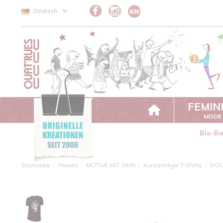
Cookie-Einstellungen
Deutsch
FEMIN
MODE
Bio-B
Startseite
Herren
MOTIVE MIT SINN
Kurzärmlige T-Shirts
DO