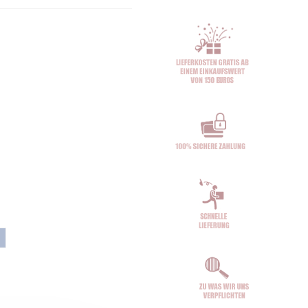
n
d green
Maya-blau