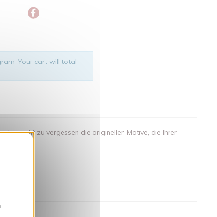
ram. Your cart will total
.. nicht zu vergessen die originellen Motive, die Ihrer
nden
n