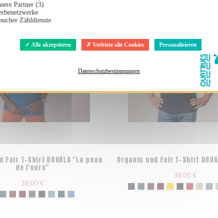
sere Partner (3)
rbenetzwerke
sucher Zähldienste
Alle akzeptieren
Verbiete alle Cookies
Personalisieren
Datenschutzbestimmungen
d Fair T-Shirt DOUALA "La peau
Organic und Fair T-Shirt DOU
de l'ours"
38,00 €
38,00 €