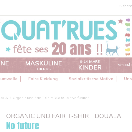
Sicher
INE
MASKULINE
0-14 JAHRE
SCHNÄ
KINDER
TRENDS
aumwolle
Faire Kleidung
Sozialkritische Motive
Uns
UALA
Organic und Fair T-Shirt DOUALA "No future"
ORGANIC UND FAIR T-SHIRT DOUALA
No future