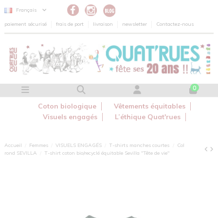
Panneau de gestion des cookies
Français
paiement sécurisé
frais de port
livraison
newsletter
Contactez-nous
0
Coton biologique
Vêtements équitables
Visuels engagés
L’éthique Quat'rues
Accueil
Femmes
VISUELS ENGAGÉS
T-shirts manches courtes
Col
rond SEVILLA
T-shirt coton bio/recyclé équitable Sevilla "Tête de vie"