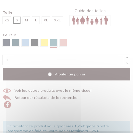
Guide des tailles
Taille
XS
S
M
L
XL
XXL
Couleur
Vert lagune
Bleu marine
Bleu céleste
Bleu ciel
Noir
Jaune Mimosa
Lilac dream
Ajouter au panier
Voir les autres produits avec le même visuel
Retour aux résultats de la recherche
En achetant ce produit vous gagnerez
1,75 €
grâce à notre
programme de fidélité. Votre panier totalisera
1,75 €
.