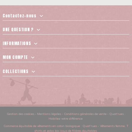
Contactez-nous
UNE QUESTION ?
INFORMATIONS
MON COMPTE
COLLECTIONS
Gestion des cookies
-
Mentions légales
-
Conditions générales de vente
-
Quat'rues :
Habillez votre différence
Commerce équitable de vêtements en coton biologique
: Quat'rues -
Vêtements femme
,
T
shirts et polos bio issus de filières équitables