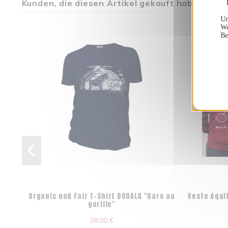
Kunden, die diesen Artikel gekauft haben, kauft
Un
We
Be
Organic und Fair T-Shirt DOUALA "Gare au
Veste équi
gorille"
38,00 €