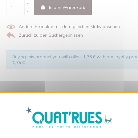
In den Warenkorb
Andere Produkte mit dem gleichen Motiv ansehen
Zurück zu den Suchergebnissen
Buying this product you will collect
1,75 €
with our loyalty prog
1,75 €
.
X
Cookies-Banner ausble
t Respekt den Menschen und ihrer Umwelt gegenüber hergestellt wurde.