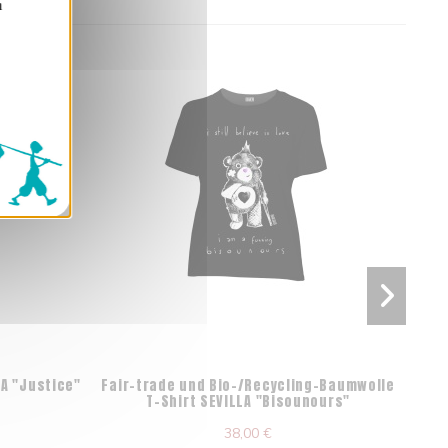
n
LA "Justice"
Fair-trade und Bio-/Recycling-Baumwolle
Org
T-Shirt SEVILLA "Bisounours"
38,00 €