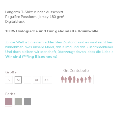
Langarm T-Shirt, runder Ausschnitt.
Reguläre Passform. Jersey 180 g/m².
Digitaldruck.
100% Biologische und fair gehandelte Baumwolle.
Ja, die Welt ist in einem schlechten Zustand, und es wird nicht b
hinnehmen, was unsere Moral, das Klima und das Zusammenleben
Und doch bleiben wir standhaft, überzeugt davon, dass die Liebe 
Wir sind f***ing Bisounours!
Größentabelle
Größe
S
M
L
XL
XXL
Farbe
Red brown
Khaki
Schwarz