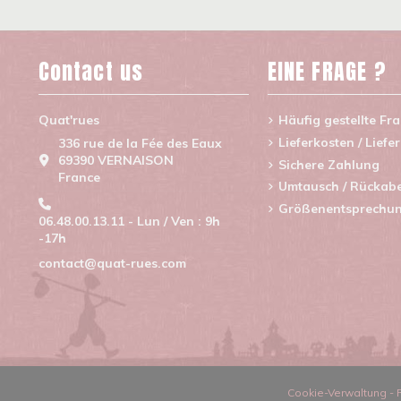
Contact us
EINE FRAGE ?
Quat'rues
Häufig gestellte Fr
Lieferkosten / Liefe
336 rue de la Fée des Eaux
69390 VERNAISON
Sichere Zahlung
France
Umtausch / Rückab
Größenentsprechu
06.48.00.13.11 - Lun / Ven : 9h
-17h
contact@quat-rues.com
Cookie-Verwaltung
-