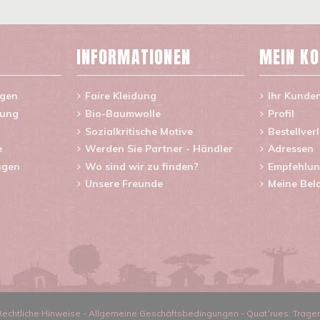
INFORMATIONEN
MEIN K
agen
Faire Kleidung
Ihr Kunde
rung
Bio-Baumwolle
Profil
Sozialkritische Motive
Bestellver
e
Werden Sie Partner - Händler
Adressen
ngen
Wo sind wir zu finden?
Empfehlun
Unsere Freunde
Meine Bel
Rechtliche Hinweise
-
Allgemeine Geschäftsbedingungen
-
Quat´rues: Trage