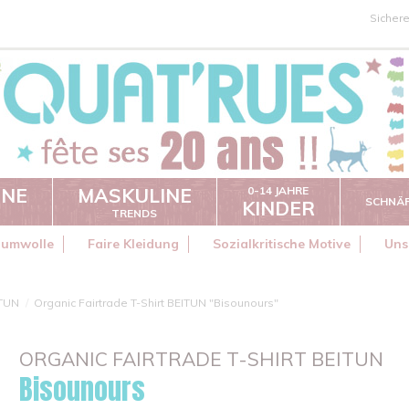
Sicher
INE
MASKULINE
0-14 JAHRE
SCHNÄ
KINDER
TRENDS
aumwolle
Faire Kleidung
Sozialkritische Motive
Uns
TUN
Organic Fairtrade T-Shirt BEITUN "Bisounours"
ORGANIC FAIRTRADE T-SHIRT BEITUN
Bisounours