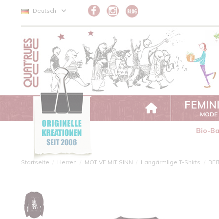
Cookie-Einstellungen
Deutsch
FEMIN
MODE
Bio-B
Startseite
Herren
MOTIVE MIT SINN
Langärmlige T-Shirts
BEI