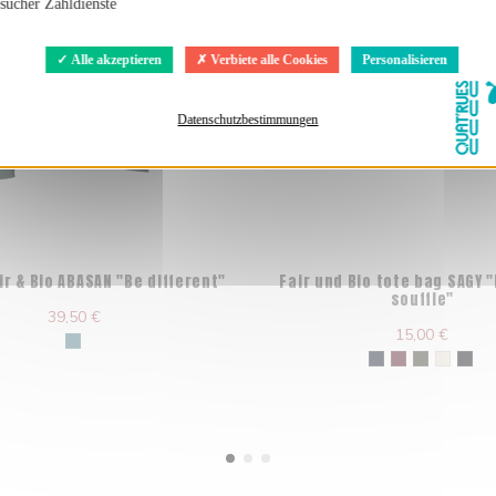
sucher Zähldienste
Alle akzeptieren
Verbiete alle Cookies
Personalisieren
Datenschutzbestimmungen
ir & Bio ABASAN "Be different"
Fair und Bio tote bag SAGY "
souffle"
39,50 €
15,00 €