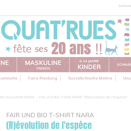
Sicher
INE
MASKULINE
0-14 JAHRE
SCHNÄ
KINDER
TRENDS
aumwolle
Faire Kleidung
Sozialkritische Motive
Uns
ter Ausschnitt NARA
Fair und Bio T-Shirt NARA "(R)évolution de l'espèce"
FAIR UND BIO T-SHIRT NARA
(R)évolution de l'espèce