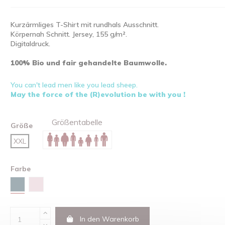
Kurzärmliges T-Shirt mit rundhals Ausschnitt.
Körpernah Schnitt. Jersey, 155 g/m².
Digitaldruck.
100% Bio und fair gehandelte Baumwolle.
You can't lead men like you lead sheep.
May the force of the (R)evolution be with you !
Größentabelle
Größe
XXL
Farbe
Stargazer
Cotton Pink
In den Warenkorb