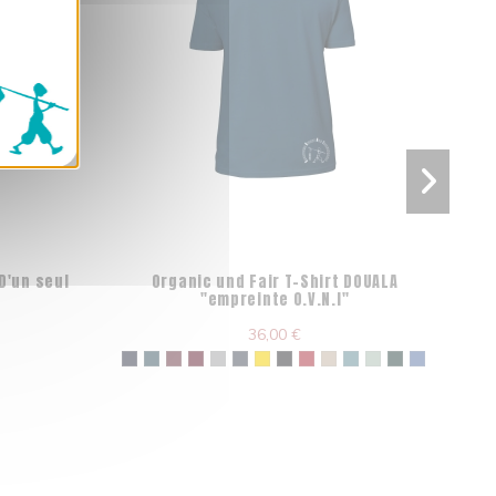
D'un seul
Organic und Fair T-Shirt DOUALA
"empreinte O.V.N.I"
36,00 €