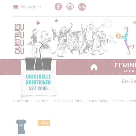
Cookie-Einstellungen
Deutsch
FEMIN
MODE
Bio-B
Startseite
Damen
MOTIVE MIT SINN
Kurzärmlige T-Shirts
Wei
-30%