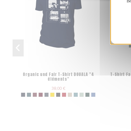
Be
Organic und Fair T-Shirt DOUALA "4
T-Shirt Fa
éléments"
38,00 €