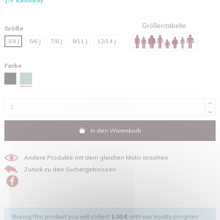
J-F Kennedy
Größentabelle
Größe
3/4 J
5/6 J
7/8 J
9/11 J
12/14 J
Farbe
Teal monstera
Schwarz
In den Warenkorb
Andere Produkte mit dem gleichen Motiv ansehen
Zurück zu den Suchergebnissen
Buying this product you will collect
1,00 €
with our loyalty program.