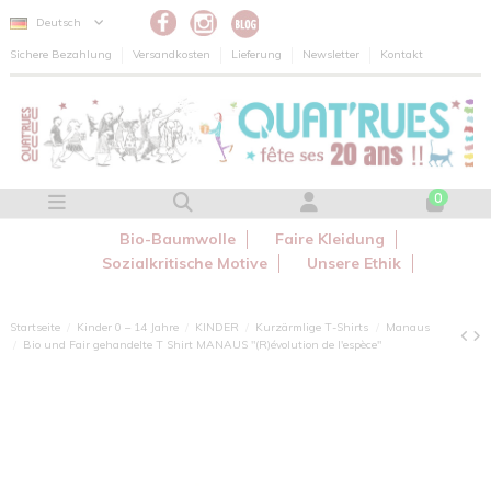
Cookie-Einstellungen
Deutsch
Sichere Bezahlung
Versandkosten
Lieferung
Newsletter
Kontakt
0
Bio-Baumwolle
Faire Kleidung
Sozialkritische Motive
Unsere Ethik
Startseite
Kinder 0 – 14 Jahre
KINDER
Kurzärmlige T-Shirts
Manaus
Bio und Fair gehandelte T Shirt MANAUS "(R)évolution de l'espèce"