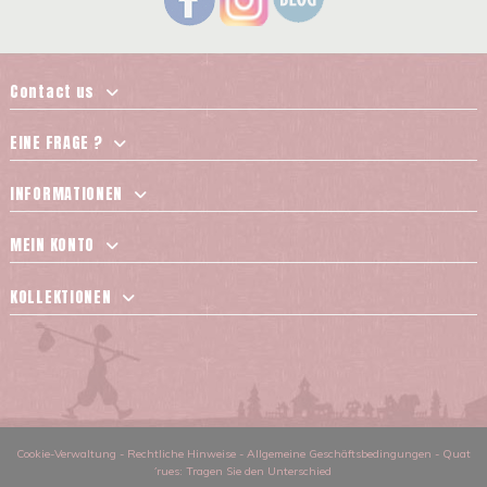
Contact us
EINE FRAGE ?
INFORMATIONEN
MEIN KONTO
KOLLEKTIONEN
Cookie-Verwaltung
-
Rechtliche Hinweise
-
Allgemeine Geschäftsbedingungen
-
Quat
´rues: Tragen Sie den Unterschied