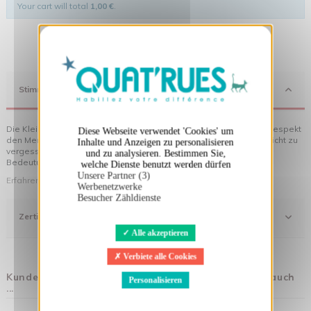
Your cart will total
1,00 €
.
X
Cookies-Banner ausblenden
Stimmung
Die Kleidung von Quat'rues besteht aus Bio-Baumwolle, die mit Respekt
Diese Webseite verwendet 'Cookies' um
den Menschen und ihrer Umwelt gegenüber hergestellt wurde... nicht zu
Inhalte und Anzeigen zu personalisieren
vergessen die originellen Motive, die Ihrer Kleidung noch mehr
und zu analysieren. Bestimmen Sie,
Bedeutung verleihen!
welche Dienste benutzt werden dürfen
Unsere Partner (3)
Erfahren Sie mehr über unsere Philosophie
Werbenetzwerke
Besucher Zähldienste
Zertifizierung
Alle akzeptieren
Verbiete alle Cookies
Kunden, die diesen Artikel gekauft haben, kauften auch
Personalisieren
...