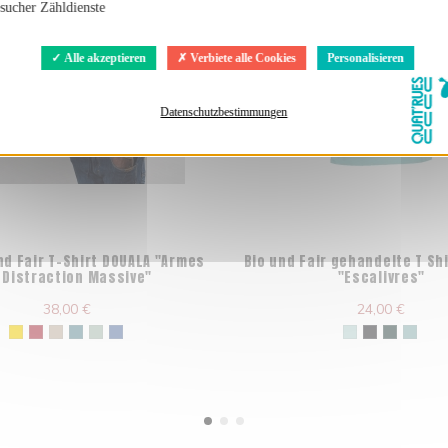
sucher Zähldienste
Alle akzeptieren
Verbiete alle Cookies
Personalisieren
Datenschutzbestimmungen
nd Fair T-Shirt DOUALA "Armes
Bio und Fair gehandelte T Sh
 Distraction Massive"
"Escalivres"
38,00 €
24,00 €