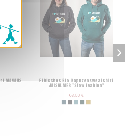
irt MANAUS
Ethisches Bio-Kapuzensweatshirt
JAISALMER "Slow fashion"
69,00 €