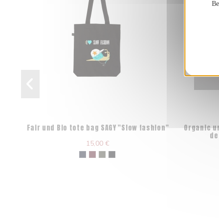
Be
Fair und Bio tote bag SAGY "Slow fashion"
Organic u
de
15,00 €