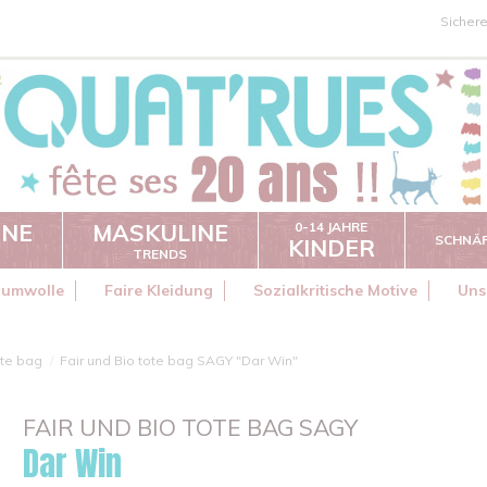
Sicher
INE
MASKULINE
0-14 JAHRE
SCHNÄ
KINDER
TRENDS
aumwolle
Faire Kleidung
Sozialkritische Motive
Uns
te bag
Fair und Bio tote bag SAGY "Dar Win"
FAIR UND BIO TOTE BAG SAGY
Dar Win